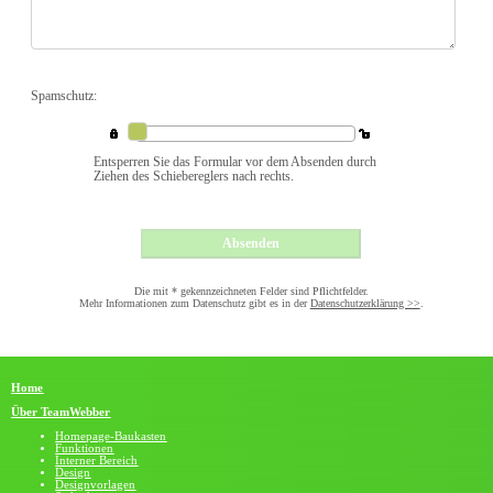
Spamschutz:
Entsperren Sie das Formular vor dem Absenden durch
Ziehen des Schiebereglers nach rechts.
Die mit * gekennzeichneten Felder sind Pflichtfelder.
Mehr Informationen zum Datenschutz gibt es in der
Datenschutzerklärung >>
.
Home
Über TeamWebber
Homepage-Baukasten
Funktionen
Interner Bereich
Design
Designvorlagen