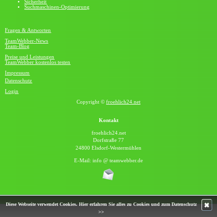
Sicherheit
Suchmaschinen-Optimierung
Fragen & Antworten
TeamWebber-News
Team-Blog
Preise und Leistungen
TeamWebber kostenlos testen
Impressum
Datenschutz
Login
Copyright ©
froehlich24.net
Kontakt
froehlich24.net
Dorfstraße 77
24800 Elsdorf-Westermühlen
E-Mail: info @ teamwebber.de
✖
Diese Webseite verwendet Cookies.
Hier erfahren Sie alles zu Cookies und zum Datenschutz
>>